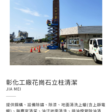
彰化工廠花崗石立柱清潔
JIA MEI
提供鋼構、設備除鏽、除漆、地面清洗上蠟(含上靜電
蠟)、無塵室清潔、油汙地面清洗、排油煙管除油清